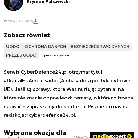
Szymon Palczewski
19 maja 2025, 14:36
Zobacz również
UODO
OCHRONA DANYCH
BEZPIECZEŃSTWO DANYCH
PREZES UODO
pokaż wszystkie
Serwis CyberDefence24.pl otrzymał tytuł
#DigitalEUAmbassador (Ambasadora polityki cyfrowej
UE). Jeśli są sprawy, które Was nurtują; pytania, na
które nie znacie odpowiedzi; tematy, o których trzeba
napisać – zapraszamy do kontaktu. Piszcie do nas na:
redakcja@cyberdefence24.pl
.
Wybrane okazje dla
REKLAMA