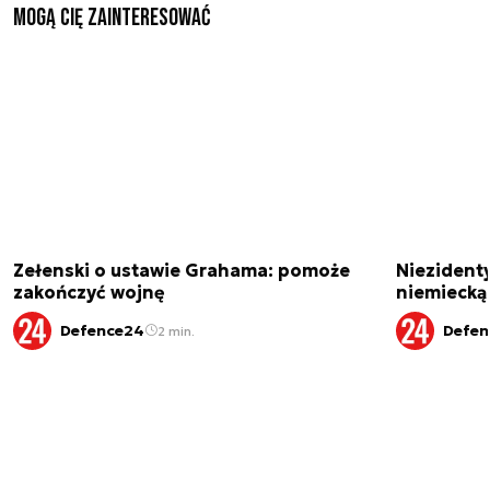
Mogą Cię zainteresować
Zełenski o ustawie Grahama: pomoże
Niezident
zakończyć wojnę
niemiecką
Defence24
Defen
2 min.