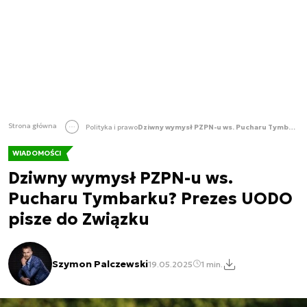
Strona główna
Polityka i prawo
Dziwny wymysł PZPN-u ws. Pucharu Tymbarku? Prezes UODO pisze do Związku
WIADOMOŚCI
Dziwny wymysł PZPN-u ws.
Pucharu Tymbarku? Prezes UODO
pisze do Związku
Szymon Palczewski
19.05.2025
1 min.