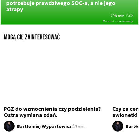
potrzebuje prawdziwego SOC-a, a nie jego
atrapy
8 min.
Materiał sponsorowany
Mogą Cię zainteresować
PGZ do wzmocnienia czy podzielenia?
Czy za cen
Ostra wymiana zdań.
awionetki 
Bartłomiej Wypartowicz
Bartł
1 min.