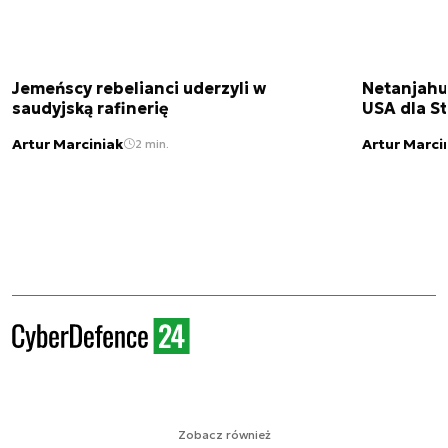
Jemeńscy rebelianci uderzyli w
Netanjahu
saudyjską rafinerię
USA dla St
Artur Marciniak
Artur Marci
2 min.
Zobacz również