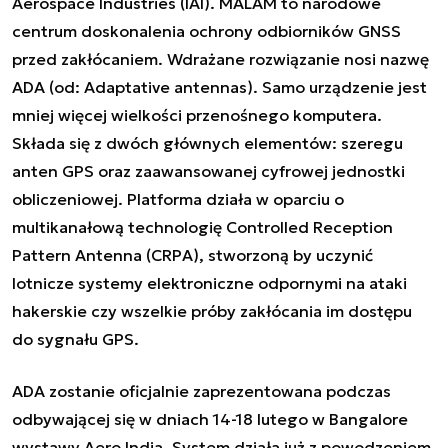
Aerospace Industries (IAI). MALAM to narodowe
centrum doskonalenia ochrony odbiorników GNSS
przed zakłócaniem. Wdrażane rozwiązanie nosi nazwę
ADA (od: Adaptative antennas). Samo urządzenie jest
mniej więcej wielkości przenośnego komputera.
Składa się z dwóch głównych elementów: szeregu
anten GPS oraz zaawansowanej cyfrowej jednostki
obliczeniowej. Platforma działa w oparciu o
multikanałową technologię Controlled Reception
Pattern Antenna (CRPA), stworzoną by uczynić
lotnicze systemy elektroniczne odpornymi na ataki
hakerskie czy wszelkie próby zakłócania im dostępu
do sygnału GPS.
ADA zostanie oficjalnie zaprezentowana podczas
odbywającej się w dniach 14-18 lutego w Bangalore
wystawy Aero India. System działa już z powodzeniem