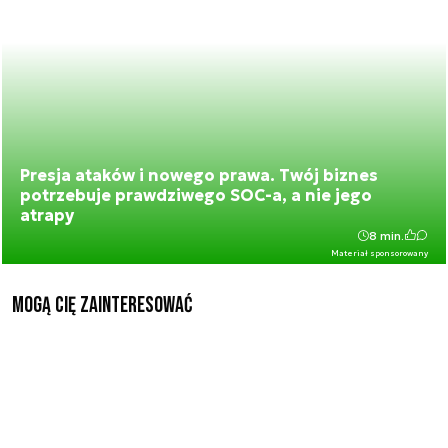
Presja ataków i nowego prawa. Twój biznes
potrzebuje prawdziwego SOC-a, a nie jego
atrapy
8 min.
Materiał sponsorowany
Mogą Cię zainteresować