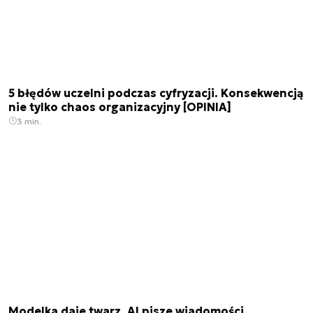
5 błędów uczelni podczas cyfryzacji. Konsekwencją
nie tylko chaos organizacyjny [OPINIA]
3 min.
Modelka daje twarz, AI pisze wiadomości.