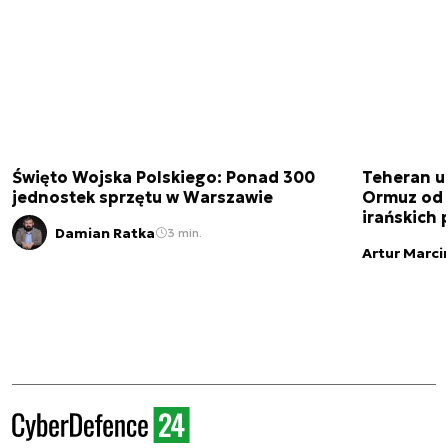
Święto Wojska Polskiego: Ponad 300
Teheran uz
jednostek sprzętu w Warszawie
Ormuz od 
irańskich
Damian Ratka
3 min.
Artur Marci