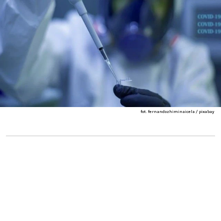
fot. fernandozhiminaicela / pixabay