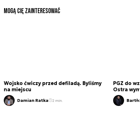
Mogą Cię zainteresować
Wojsko ćwiczy przed defiladą. Byliśmy
PGZ do wz
na miejscu
Ostra wym
Damian Ratka
Bartł
2 min.