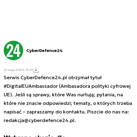
CyberDefence24
22 maja 2020, 13:28
Serwis CyberDefence24.pl otrzymał tytuł
#DigitalEUAmbassador (Ambasadora polityki cyfrowej
UE). Jeśli są sprawy, które Was nurtują; pytania, na
które nie znacie odpowiedzi; tematy, o których trzeba
napisać – zapraszamy do kontaktu. Piszcie do nas na:
redakcja@cyberdefence24.pl
.