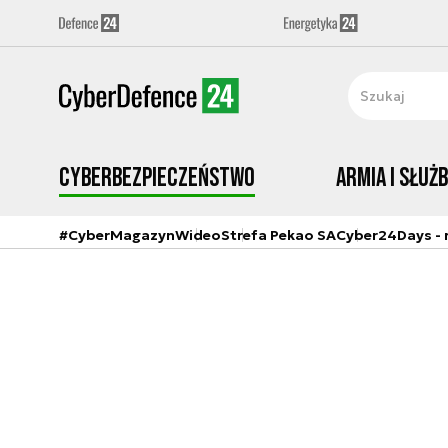
Cyberbezpieczeństwo
Armia i Służ
#CyberMagazyn
Wideo
Strefa Pekao SA
Cyber24Days - r