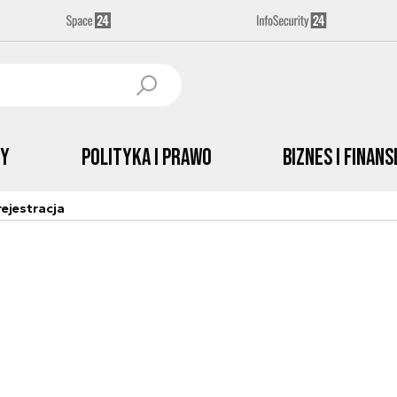
by
Polityka i prawo
Biznes i Finans
ejestracja