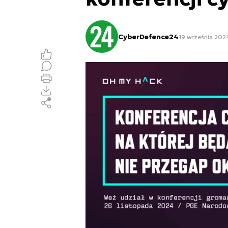
CyberDefence24
19 września 202