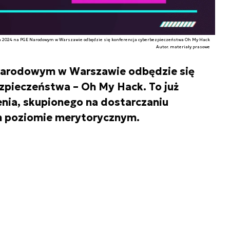
da 2024 na PGE Narodowym w Warszawie odbędzie się konferencja cyberbezpieczeństwa Oh My Hack
Autor. materiały prasowe
Narodowym w Warszawie odbędzie się
zpieczeństwa – Oh My Hack. To już
nia, skupionego na dostarczaniu
m poziomie merytorycznym.