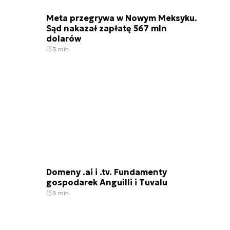
Meta przegrywa w Nowym Meksyku.
Sąd nakazał zapłatę 567 mln
dolarów
3 min.
Domeny .ai i .tv. Fundamenty
gospodarek Anguilli i Tuvalu
3 min.