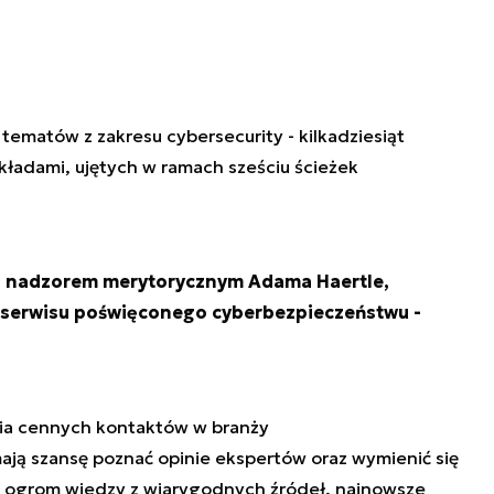
ematów z zakresu cybersecurity - kilkadziesiąt
kładami, ujętych w ramach sześciu ścieżek
d nadzorem merytorycznym Adama Haertle,
 serwisu poświęconego cyberbezpieczeństwu -
ia cennych kontaktów w branży
ją szansę poznać opinie ekspertów oraz wymienić się
, ogrom wiedzy z wiarygodnych źródeł, najnowsze