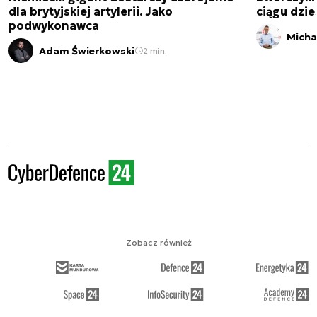
dla brytyjskiej artylerii. Jako
ciągu dzies
podwykonawca
Micha
Adam Świerkowski
2 min.
Zobacz również