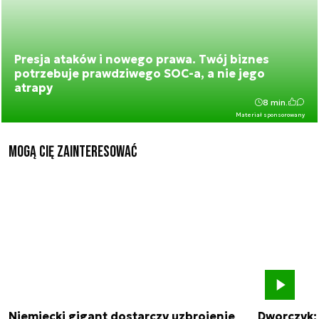
Presja ataków i nowego prawa. Twój biznes
potrzebuje prawdziwego SOC-a, a nie jego
atrapy
8 min.
Materiał sponsorowany
Mogą Cię zainteresować
Niemiecki gigant dostarczy uzbrojenie
Dworczyk: