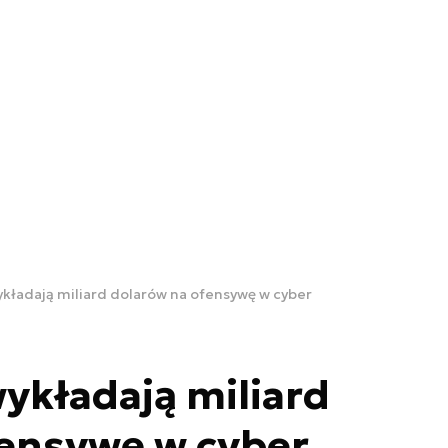
kładają miliard dolarów na ofensywę w cyber
ykładają miliard
fensywę w cyber