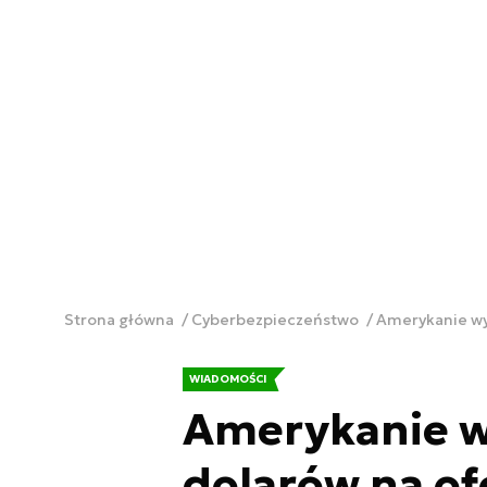
Strona główna
Cyberbezpieczeństwo
Amerykanie wy
WIADOMOŚCI
Amerykanie w
dolarów na o