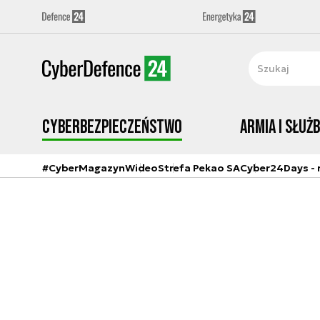
Cyberbezpieczeństwo
Armia i Służ
#CyberMagazyn
Wideo
Strefa Pekao SA
Cyber24Days - r