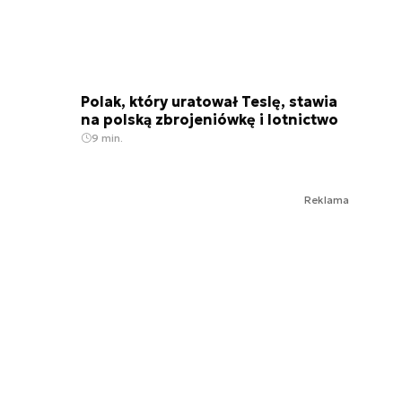
Polak, który uratował Teslę, stawia
na polską zbrojeniówkę i lotnictwo
9 min.
Reklama