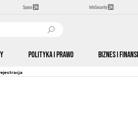
by
Polityka i prawo
Biznes i Finans
ejestracja