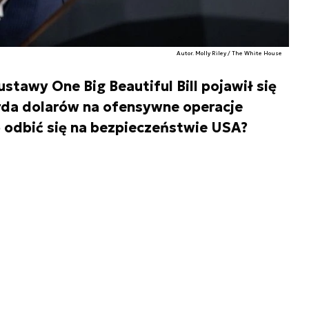
Autor. Molly Riley / The White House
stawy One Big Beautiful Bill pojawił się
arda dolarów na ofensywne operacje
 odbić się na bezpieczeństwie USA?