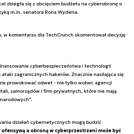
 cel zbiegła się z obcięciem budżetu na cyberobronę o
ytyką m.in. senatora Rona Wydena.
u, w komentarzu dla TechCrunch skomentował decyzję
finansowanie cyberbezpieczeństwa i technologii
 ataki zagranicznych hakerów. Znacznie nasilająca się
zie prowokować odwet - nie tylko wobec agencji
itali, samorządów i firm prywatnych, które nie mają
w narodowych
”.
wania działań cybernetycznych mogą budzić
 ofensywą a obroną w cyberprzestrzeni może być