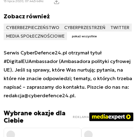
13 lipca 2020, 07:44
Źródło:
Zobacz również
CYBERBEZPIECZEŃSTWO
CYBERPRZESTRZEŃ
TWITTER
MEDIA SPOŁECZNOŚCIOWE
pokaż wszystkie
Serwis CyberDefence24.pl otrzymał tytuł
#DigitalEUAmbassador (Ambasadora polityki cyfrowej
UE). Jeśli są sprawy, które Was nurtują; pytania, na
które nie znacie odpowiedzi; tematy, o których trzeba
napisać – zapraszamy do kontaktu. Piszcie do nas na:
redakcja@cyberdefence24.pl
.
Wybrane okazje dla
REKLAMA
Ciebie