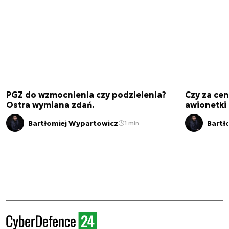
PGZ do wzmocnienia czy podzielenia?
Czy za cen
Ostra wymiana zdań.
awionetki 
Bartłomiej Wypartowicz
Bartł
1 min.