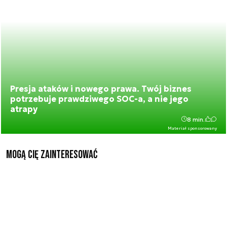
Presja ataków i nowego prawa. Twój biznes
potrzebuje prawdziwego SOC-a, a nie jego
atrapy
8 min.
Materiał sponsorowany
Mogą Cię zainteresować