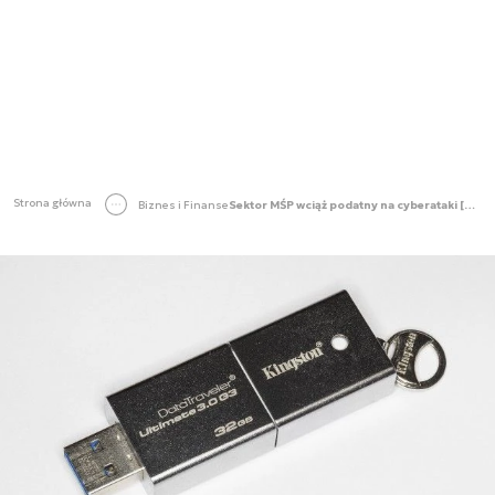
Strona główna
Biznes i Finanse
Sektor MŚP wciąż podatny na cyberataki [SCF2019]