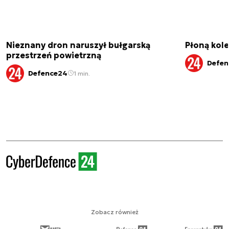
Nieznany dron naruszył bułgarską
Płoną kole
przestrzeń powietrzną
Defen
Defence24
1 min.
Zobacz również