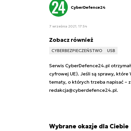
CyberDefence24
7 września 2021, 17:54
Zobacz również
CYBERBEZPIECZEŃSTWO
USB
Serwis CyberDefence24.pl otrzymał 
cyfrowej UE). Jeśli są sprawy, które
tematy, o których trzeba napisać – 
redakcja@cyberdefence24.pl
.
Wybrane okazje dla Ciebie