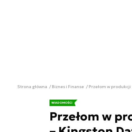
Strona główna
Biznes i Finanse
Przełom w produkcji 
WIADOMOŚCI
Przełom w pr
– Kingston Da