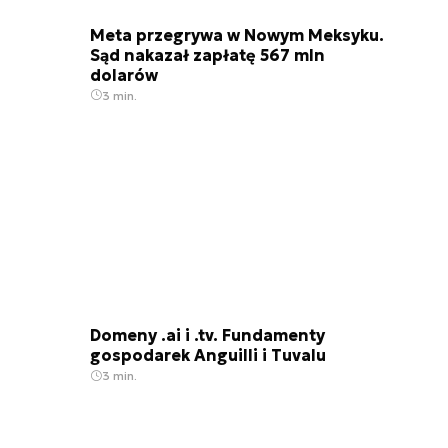
Meta przegrywa w Nowym Meksyku.
Sąd nakazał zapłatę 567 mln
dolarów
3 min.
Domeny .ai i .tv. Fundamenty
gospodarek Anguilli i Tuvalu
3 min.