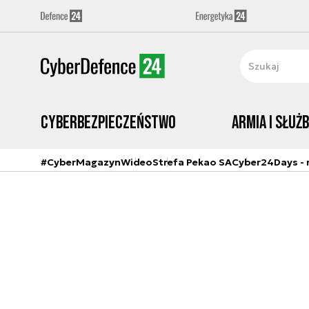
Cyberbezpieczeństwo
Armia i Służ
#CyberMagazyn
Wideo
Strefa Pekao SA
Cyber24Days - r