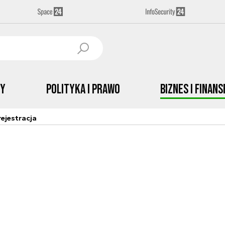
by
Polityka i prawo
Biznes i Finans
ejestracja