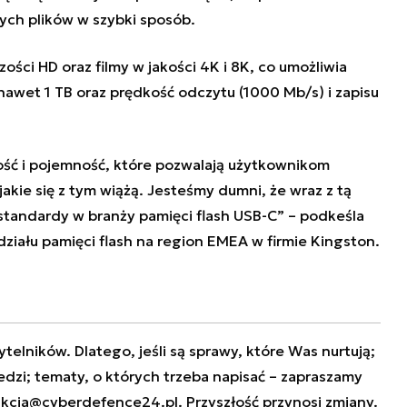
ch plików w szybki sposób.
zości HD oraz filmy w jakości 4K i 8K, co umożliwia
awet 1 TB oraz prędkość odczytu (1000 Mb/s) i zapisu
ść i pojemność, które pozwalają użytkownikom
jakie się z tym wiążą. Jesteśmy dumni, że wraz z tą
andardy w branży pamięci flash USB-C” – podkeśla
działu pamięci flash na region EMEA w firmie Kingston.
telników. Dlatego, jeśli są sprawy, które Was nurtują;
edzi; tematy, o których trzeba napisać – zapraszamy
akcja@cyberdefence24.pl
. Przyszłość przynosi zmiany.