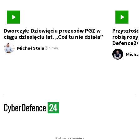
Dworczyk: Dziewięciu prezesów PGZ w
Przyszłoś
ciągu dziesięciu lat. „Coś tu nie działa”
robią rosyj
Defence2
Michał Stela
3 min.
Micha
Zobacz również