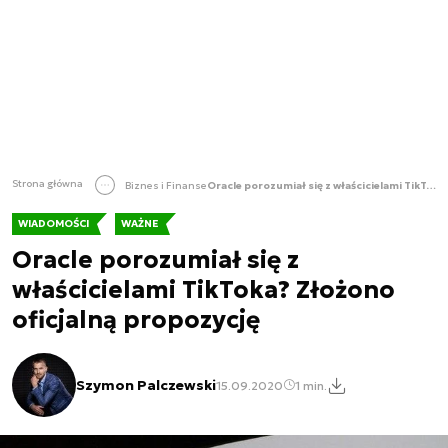
Strona główna
Biznes i Finanse
Oracle porozumiał się z właścicielami TikToka? Złożono oficjalną propozycję
WIADOMOŚCI
WAŻNE
Oracle porozumiał się z
właścicielami TikToka? Złożono
oficjalną propozycję
Szymon Palczewski
15.09.2020
1 min.