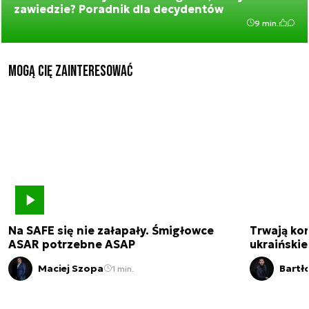
zawiedzie? Poradnik dla decydentów
9 min.
Mogą Cię zainteresować
Na SAFE się nie załapały. Śmigłowce
Trwają kon
ASAR potrzebne ASAP
ukraińskie
Maciej Szopa
Bartł
1 min.