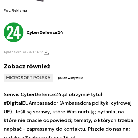
Fot. Reklama
CyberDefence24
4 października 2021, 14:22
Zobacz również
MICROSOFT POLSKA
pokaż wszystkie
Serwis CyberDefence24.pl otrzymał tytuł
#DigitalEUAmbassador (Ambasadora polityki cyfrowej
UE). Jeśli są sprawy, które Was nurtują; pytania, na
które nie znacie odpowiedzi; tematy, o których trzeba
napisać – zapraszamy do kontaktu. Piszcie do nas na:
redakcja@cyberdefence24.pl
.