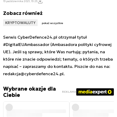
13 października 2021, 13:23
Zobacz również
KRYPTOWALUTY
pokaż wszystkie
Serwis CyberDefence24.pl otrzymał tytuł
#DigitalEUAmbassador (Ambasadora polityki cyfrowej
UE). Jeśli są sprawy, które Was nurtują; pytania, na
które nie znacie odpowiedzi; tematy, o których trzeba
napisać – zapraszamy do kontaktu. Piszcie do nas na:
redakcja@cyberdefence24.pl
.
Wybrane okazje dla
REKLAMA
Ciebie