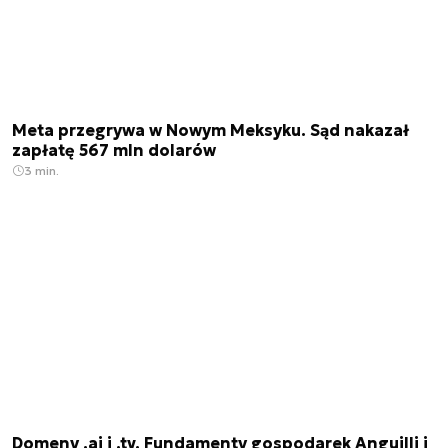
Meta przegrywa w Nowym Meksyku. Sąd nakazał
zapłatę 567 mln dolarów
3 min.
Domeny .ai i .tv. Fundamenty gospodarek Anguilli i