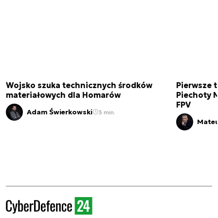
Wojsko szuka technicznych środków
Pierwsze t
materiałowych dla Homarów
Piechoty M
FPV
Adam Świerkowski
3 min.
Mateu