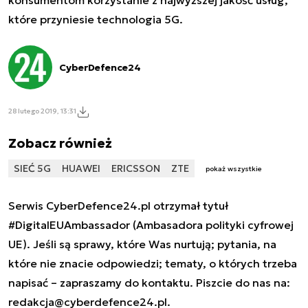
które przyniesie technologia 5G.
CyberDefence24
28 lutego 2019, 13:31
Zobacz również
SIEĆ 5G
HUAWEI
ERICSSON
ZTE
pokaż wszystkie
Serwis CyberDefence24.pl otrzymał tytuł
#DigitalEUAmbassador (Ambasadora polityki cyfrowej
UE). Jeśli są sprawy, które Was nurtują; pytania, na
które nie znacie odpowiedzi; tematy, o których trzeba
napisać – zapraszamy do kontaktu. Piszcie do nas na:
redakcja@cyberdefence24.pl
.