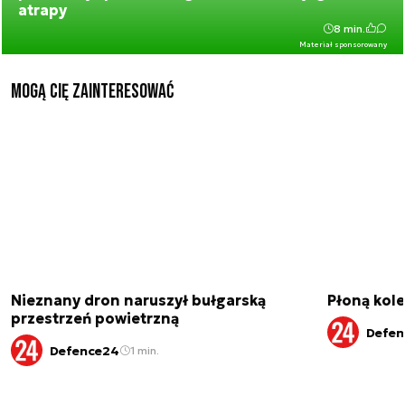
atrapy
8 min.
Materiał sponsorowany
Mogą Cię zainteresować
Nieznany dron naruszył bułgarską
Płoną kole
przestrzeń powietrzną
Defen
Defence24
1 min.