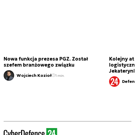
Nowa funkcja prezesa PGZ. Został
Kolejny at
szefem branżowego związku
logistyczn
Jekateryn
Wojciech Kozioł
1 min.
Defen