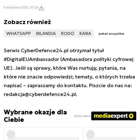
3 września 2021, 07:24
Zobacz również
WHATSAPP
IRLANDIA
RODO
KARA
pokaż wszystkie
Serwis CyberDefence24.pl otrzymał tytuł
#DigitalEUAmbassador (Ambasadora polityki cyfrowej
UE). Jeśli są sprawy, które Was nurtują; pytania, na
które nie znacie odpowiedzi; tematy, o których trzeba
napisać – zapraszamy do kontaktu. Piszcie do nas na:
redakcja@cyberdefence24.pl
.
Wybrane okazje dla
REKLAMA
Ciebie