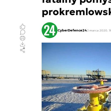
prokremlowski
CyberDefence24
2 marca 2020, 1