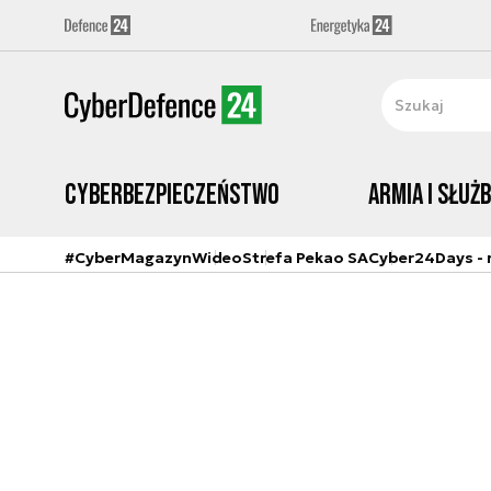
Cyberbezpieczeństwo
Armia i Służ
#CyberMagazyn
Wideo
Strefa Pekao SA
Cyber24Days - r