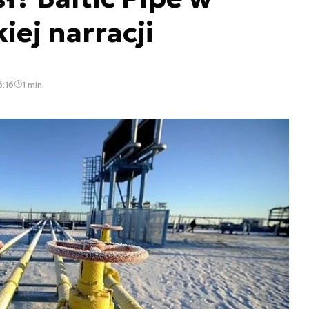
ej narracji
6:16
1 min.