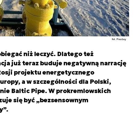
fot. Pixabay
obiegać niż leczyć. Dlatego też
ja już teraz buduje negatywną narrację
Rosji projektu energetycznego
uropy, a w szczególności dla Polski,
nie Baltic Pipe. W prokremlowskich
azuje się być „bezsensownym
y”.