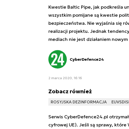
Kwestie Baltic Pipe, jak podkreśla u
wszystkim pomijane są kwestie poli
bezpieczeństwa. Nie wyjaśnia się r
realizacji projektu. Jednak tendenc
mediach nie jest działaniem nowym
CyberDefence24
2 marca 2020, 16:16
Zobacz również
ROSYJSKA DEZINFORMACJA
EUVSDIS
Serwis CyberDefence24.pl otrzymał 
cyfrowej UE). Jeśli są sprawy, które