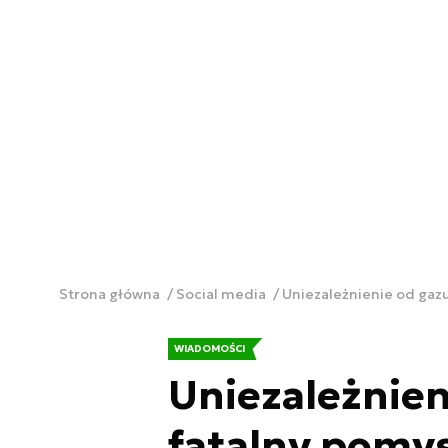
Strona główna
Social media
Uniezależnienie od gazu 
WIADOMOŚCI
Uniezależnieni
fatalny pomys