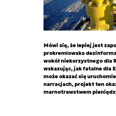
Mówi się, że lepiej jest zap
prokremlowska dezinformac
wokół niekorzystnego dla 
wskazując, jak fatalne dla E
może okazać się uruchomie
narracjach, projekt ten ok
marnotrawstwem pieniędz