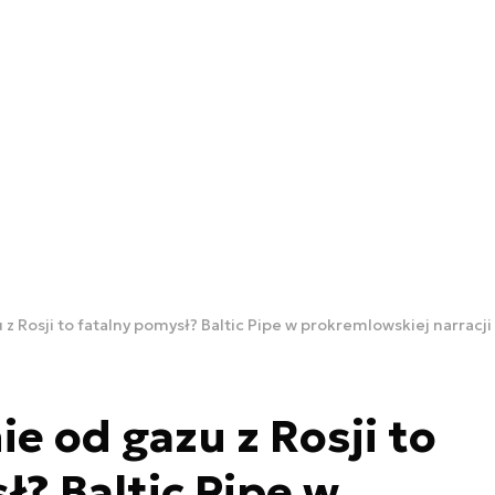
z Rosji to fatalny pomysł? Baltic Pipe w prokremlowskiej narracji
e od gazu z Rosji to
ł? Baltic Pipe w