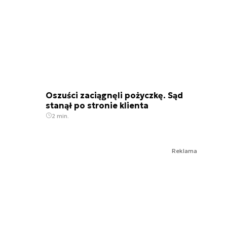
Oszuści zaciągnęli pożyczkę. Sąd
stanął po stronie klienta
2 min.
Reklama