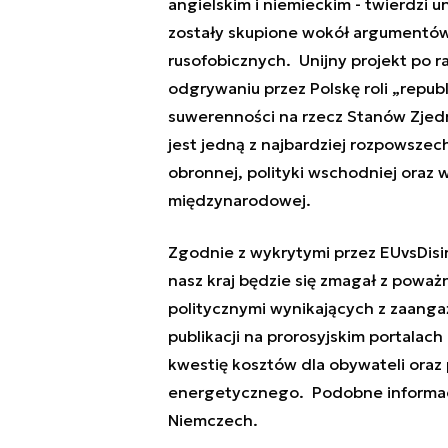
angielskim i niemieckim - twierdzi u
zostały skupione wokół argumentów
rusofobicznych. Unijny projekt po raz
odgrywaniu przez Polskę roli „republ
suwerenności na rzecz Stanów Zjedn
jest jedną z najbardziej rozpowszech
obronnej, polityki wschodniej oraz 
międzynarodowej.
Zgodnie z wykrytymi przez EUvsDisin
nasz kraj będzie się zmagał z powa
politycznymi wynikających z zaanga
publikacji na prorosyjskim portalac
kwestię kosztów dla obywateli ora
energetycznego. Podobne informacje
Niemczech.