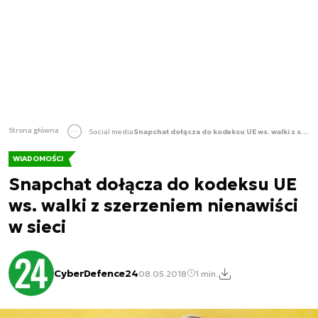
Strona główna
Social media
Snapchat dołącza do kodeksu UE ws. walki z szerzeniem nienawiści w sieci
WIADOMOŚCI
Snapchat dołącza do kodeksu UE
ws. walki z szerzeniem nienawiści
w sieci
CyberDefence24
08.05.2018
1 min.