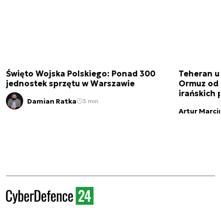
Święto Wojska Polskiego: Ponad 300
Teheran uz
jednostek sprzętu w Warszawie
Ormuz od 
irańskich
Damian Ratka
3 min.
Artur Marci