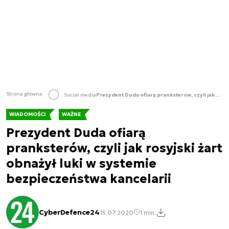
Strona główna
Social media
Prezydent Duda ofiarą pranksterów, czyli jak rosyjski żart obnażył luki w systemie bezpieczeństwa kancelarii
WIADOMOŚCI
WAŻNE
Prezydent Duda ofiarą
pranksterów, czyli jak rosyjski żart
obnażył luki w systemie
bezpieczeństwa kancelarii
CyberDefence24
15.07.2020
1 min.