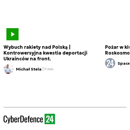
Wybuch rakiety nad Polską |
Pożar w k
Kontrowersyjna kwestia deportacji
Roskosmo
Ukrainców na front.
Spac
Michał Stela
1 min.