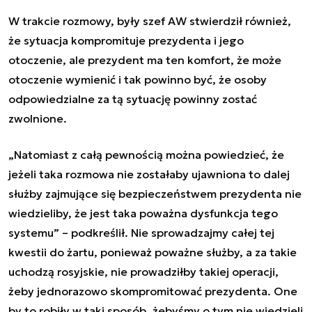
W trakcie rozmowy, były szef AW stwierdził również,
że sytuacja kompromituje prezydenta i jego
otoczenie, ale prezydent ma ten komfort, że może
otoczenie wymienić i tak powinno być, że osoby
odpowiedzialne za tą sytuację powinny zostać
zwolnione.
„Natomiast z całą pewnością można powiedzieć, że
jeżeli taka rozmowa nie zostałaby ujawniona to dalej
służby zajmujące się bezpieczeństwem prezydenta nie
wiedzieliby, że jest taka poważna dysfunkcja tego
systemu” – podkreślił. Nie sprowadzajmy całej tej
kwestii do żartu, ponieważ poważne służby, a za takie
uchodzą rosyjskie, nie prowadziłby takiej operacji,
żeby jednorazowo skompromitować prezydenta. One
by to robiły w taki sposób, żebyśmy o tym nie wiedzieli