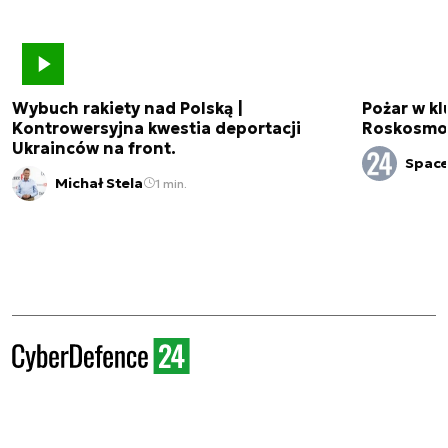
Wybuch rakiety nad Polską |
Pożar w k
Kontrowersyjna kwestia deportacji
Roskosmo
Ukrainców na front.
Spac
Michał Stela
1 min.