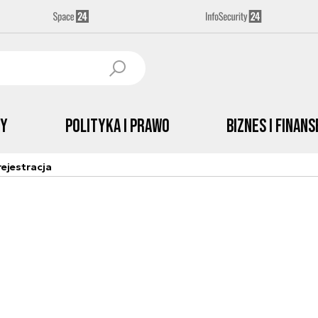
by
Polityka i prawo
Biznes i Finans
ejestracja