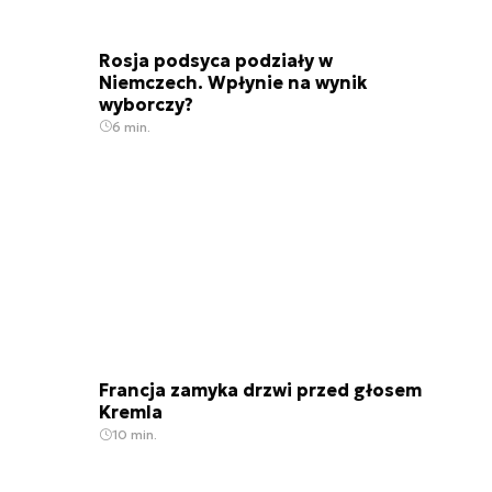
Rosja podsyca podziały w
Niemczech. Wpłynie na wynik
wyborczy?
6 min.
Francja zamyka drzwi przed głosem
Kremla
10 min.