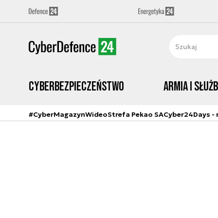
Cyberbezpieczeństwo
Armia i Służ
#CyberMagazyn
Wideo
Strefa Pekao SA
Cyber24Days - r