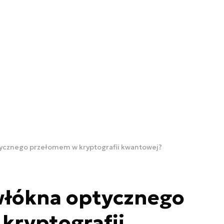
ycznego przełomem w kryptografii kwantowej?
włókna optycznego
kryptografii