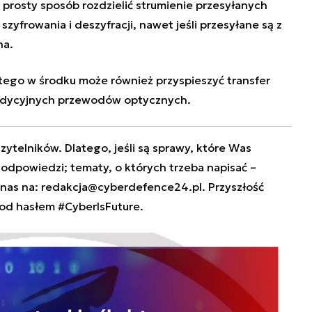
 prosty sposób rozdzielić strumienie przesyłanych
szyfrowania i deszyfracji,
nawet jeśli przesyłane są z
na.
ego w środku może również przyspieszyć transfer
radycyjnych przewodów optycznych.
zytelników. Dlatego, jeśli są sprawy, które Was
e odpowiedzi; tematy, o których trzeba napisać –
 nas na:
redakcja@cyberdefence24.pl
. Przyszłość
od hasłem #CyberIsFuture.