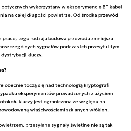
 optycznych wykorzystany w eksperymencie BT kabel
łnia na całej długości powietrze. Od środka przewód
prace, tego rodzaju budowa przewodu zmniejsza
poszczególnych sygnałów podczas ich przesyłu i tym
dystrybucji kluczy.
na?
re obecnie toczą się nad
technologią kryptografii
przypadku eksperymentów prowadzonych z użyciem
tokołu kluczy jest ograniczona ze względu na
 spowodowaną właściwościami szklanych włókien.
ietrzem, przesyłane sygnały świetlne nie są tak