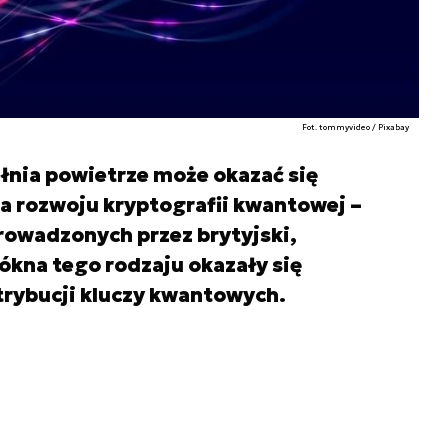
Fot. tommyvideo / Pixabay
łnia powietrze może okazać się
a rozwoju kryptografii kwantowej –
owadzonych przez brytyjski,
kna tego rodzaju okazały się
trybucji kluczy kwantowych.