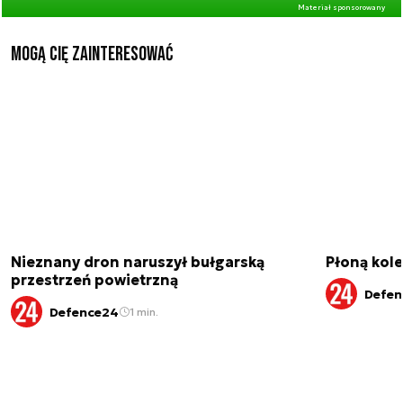
Materiał sponsorowany
Mogą Cię zainteresować
Nieznany dron naruszył bułgarską
Płoną kole
przestrzeń powietrzną
Defen
Defence24
1 min.