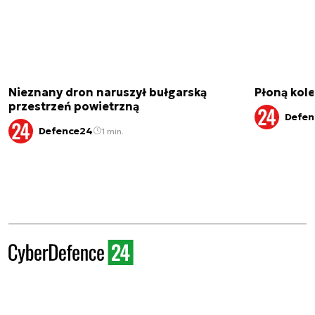
Nieznany dron naruszył bułgarską
Płoną kole
przestrzeń powietrzną
Defen
Defence24
1 min.