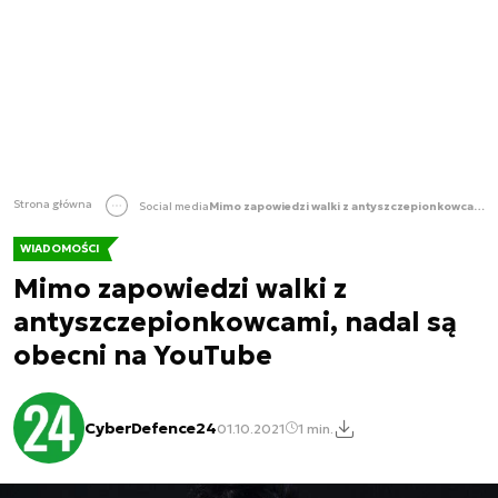
Strona główna
Social media
Mimo zapowiedzi walki z antyszczepionkowcami, nadal są obecni na YouTube
WIADOMOŚCI
Mimo zapowiedzi walki z
antyszczepionkowcami, nadal są
obecni na YouTube
CyberDefence24
01.10.2021
1 min.