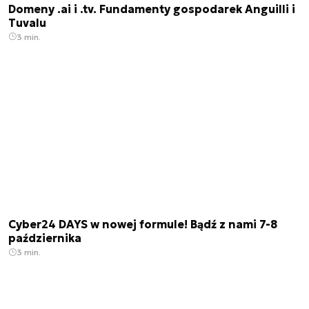
Domeny .ai i .tv. Fundamenty gospodarek Anguilli i
Tuvalu
3 min.
Cyber24 DAYS w nowej formule! Bądź z nami 7-8
października
3 min.