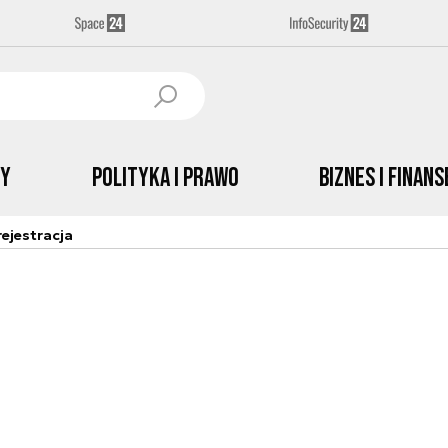
by
Polityka i prawo
Biznes i Finans
ejestracja