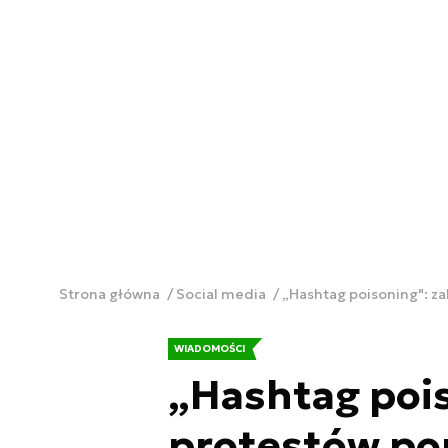
Strona główna
Social media
„Hashtag poisoning": z
WIADOMOŚCI
„Hashtag pois
protestów pop