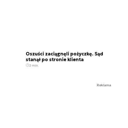
Oszuści zaciągnęli pożyczkę. Sąd
stanął po stronie klienta
2 min.
Reklama