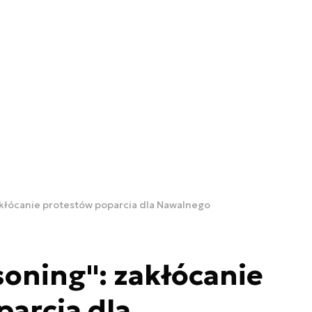
akłócanie protestów poparcia dla Nawalnego
oning": zakłócanie
arcia dla