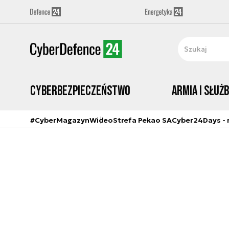
Cyberbezpieczeństwo
Armia i Służ
#CyberMagazyn
Wideo
Strefa Pekao SA
Cyber24Days - r