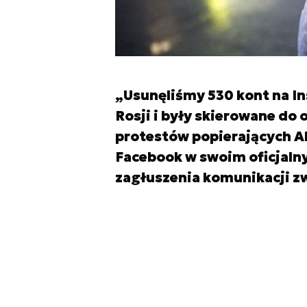
„Usunęliśmy 530 kont na I
Rosji i były skierowane do
protestów popierających A
Facebook w swoim oficjalny
zagłuszenia komunikacji zw