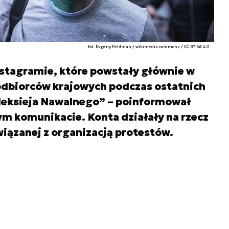
fot. Evgeny Feldman / wikimedia commons / CC BY-SA 4.0
nstagramie, które powstały głównie w
 odbiorców krajowych podczas ostatnich
leksieja Nawalnego” – poinformował
m komunikacie. Konta działały na rzecz
iązanej z organizacją protestów.