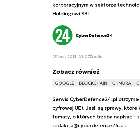
korporacyjnym w sektorze technolog
Holdingowi SBI.
CyberDefence24
25 lipca 2018, 08:07
Źródło:
Zobacz również
GOOGLE
BLOCKCHAIN
CHMURA
C
Serwis CyberDefence24.pl otrzymał 
cyfrowej UE). Jeśli są sprawy, które
tematy, o których trzeba napisać – 
redakcja@cyberdefence24.pl
.