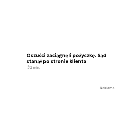
Oszuści zaciągnęli pożyczkę. Sąd
stanął po stronie klienta
2 min.
Reklama