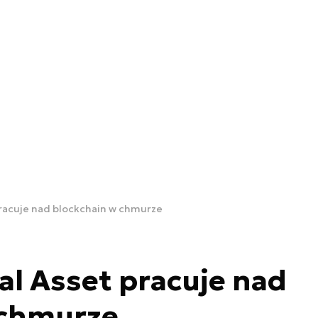
pracuje nad blockchain w chmurze
tal Asset pracuje nad
 chmurze