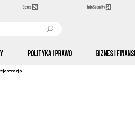
by
Polityka i prawo
Biznes i Finans
ejestracja