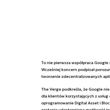
To nie pierwsza współpraca Google z
Wcześniej koncern podpisał porozu
tworzenie zdecentralizowanych aplik
The Verge podkreśla, że Google nie p
dla klientów korzystających z usł
oprogramowanie Digital Asset i Blo
zostanie udostępniona możliwość in