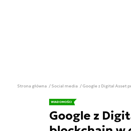
Strona główna
Social media
Google z Digital Asset 
WIADOMOŚCI
Google z Digi
blockchain w