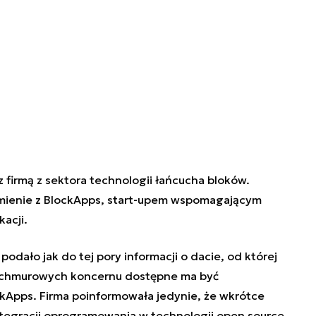
 firmą z sektora technologii łańcucha bloków.
mienie z BlockApps, start-upem wspomagającym
acji.
odało jak do tej pory informacji o dacie, od której
ug chmurowych koncernu dostępne ma być
ckApps. Firma poinformowała jedynie, że wkrótce
tegracji oprogramowania w technologii open source