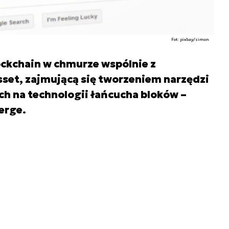
Fot: pixbay/simon
ckchain w chmurze wspólnie z
sset, zajmującą się tworzeniem narzędzi
ch na technologii łańcucha bloków –
erge.