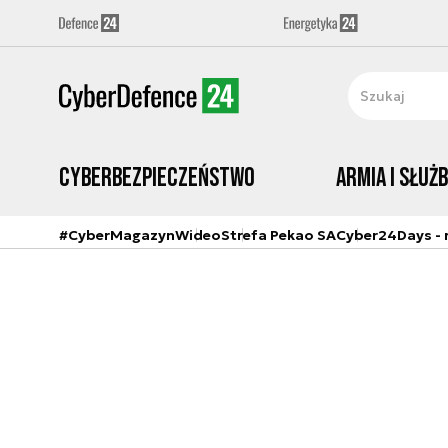
Cyberbezpieczeństwo
Armia i Służ
#CyberMagazyn
Wideo
Strefa Pekao SA
Cyber24Days - r