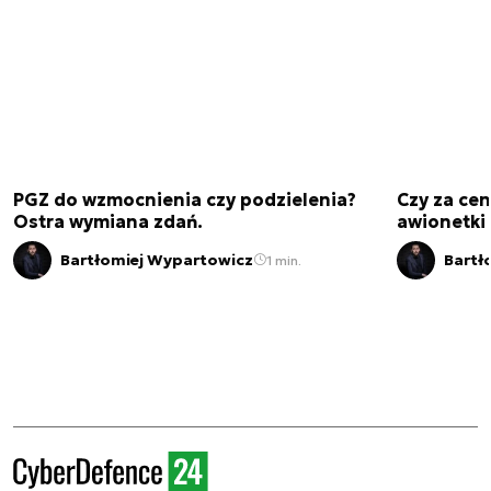
PGZ do wzmocnienia czy podzielenia?
Czy za cen
Ostra wymiana zdań.
awionetki 
Bartłomiej Wypartowicz
Bartł
1 min.