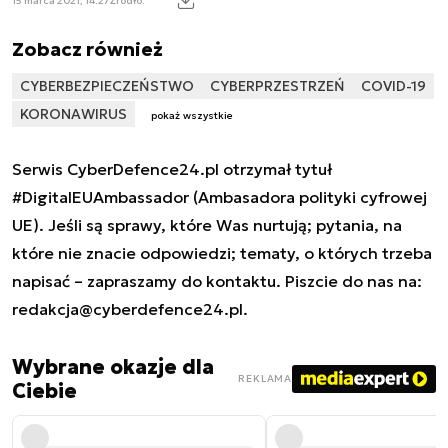
15 marca 2021, 14:27
Źródło:
Zobacz również
CYBERBEZPIECZEŃSTWO
CYBERPRZESTRZEŃ
COVID-19
KORONAWIRUS
pokaż wszystkie
Serwis CyberDefence24.pl otrzymał tytuł
#DigitalEUAmbassador (Ambasadora polityki cyfrowej
UE). Jeśli są sprawy, które Was nurtują; pytania, na
które nie znacie odpowiedzi; tematy, o których trzeba
napisać – zapraszamy do kontaktu. Piszcie do nas na:
redakcja@cyberdefence24.pl
.
Wybrane okazje dla
REKLAMA
Ciebie