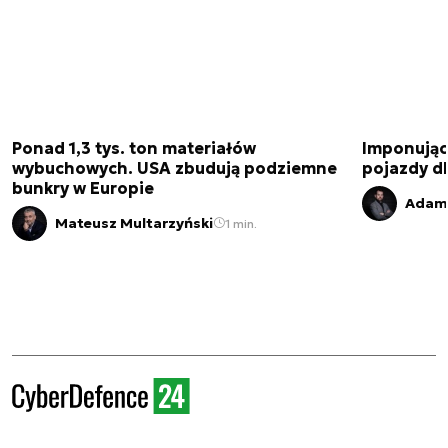
Ponad 1,3 tys. ton materiałów
Imponujące
wybuchowych. USA zbudują podziemne
pojazdy dl
bunkry w Europie
Adam 
Mateusz Multarzyński
1 min.