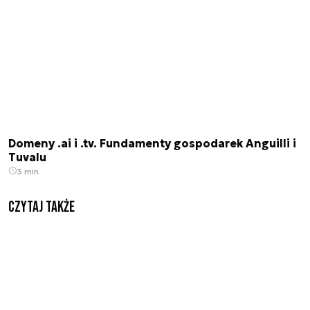
Domeny .ai i .tv. Fundamenty gospodarek Anguilli i
Tuvalu
3 min.
Czytaj także