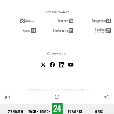
Zobacz również
Obserwuj nas
O NAS
KONTAKT
REGULAMIN
RSS
COOKIES
Cyberataki
Wycieki danych
Poradniki
O nas
© 2012-2026 CYBERDEFENCE24