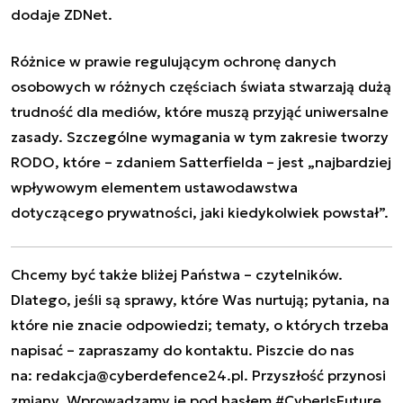
dodaje ZDNet.
Różnice w prawie regulującym ochronę danych
osobowych w różnych częściach świata stwarzają dużą
trudność dla mediów, które muszą przyjąć uniwersalne
zasady.
Szczególne wymagania w tym zakresie tworzy
RODO
, które – zdaniem Satterfielda – jest „najbardziej
wpływowym elementem ustawodawstwa
dotyczącego prywatności, jaki kiedykolwiek powstał”.
Chcemy być także bliżej Państwa – czytelników.
Dlatego, jeśli są sprawy, które Was nurtują; pytania, na
które nie znacie odpowiedzi; tematy, o których trzeba
napisać – zapraszamy do kontaktu. Piszcie do nas
na:
redakcja@cyberdefence24.pl
. Przyszłość przynosi
zmiany. Wprowadzamy je pod hasłem #CyberIsFuture.