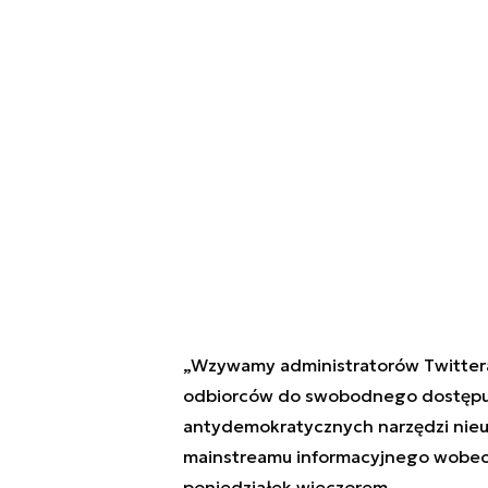
„
Wzywamy administratorów Twittera,
odbiorców do swobodnego dostępu d
antydemokratycznych narzędzi nieu
mainstreamu informacyjnego wobec
poniedziałek wieczorem.