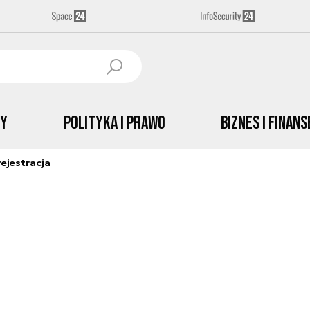
by
Polityka i prawo
Biznes i Finans
ejestracja