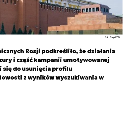
Fot. Pixy/CC0
cznych Rosji podkreśliło, że działania
nzury i część kampanii umotywowanej
 się do usunięcia profilu
 Nowosti z wyników wyszukiwania w