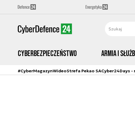
Cyberbezpieczeństwo
Armia i Służ
#CyberMagazyn
Wideo
Strefa Pekao SA
Cyber24Days - r