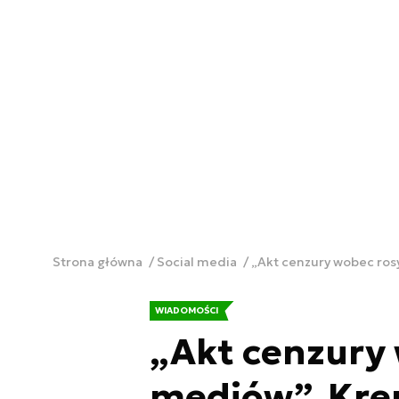
Strona główna
Social media
„Akt cenzury wobec rosy
WIADOMOŚCI
„Akt cenzury 
mediów”. Kre