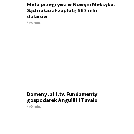
Meta przegrywa w Nowym Meksyku.
Sąd nakazał zapłatę 567 mln
dolarów
3 min.
Domeny .ai i .tv. Fundamenty
gospodarek Anguilli i Tuvalu
3 min.