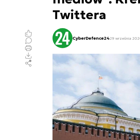
Twittera
CyberDefence24
29 września 202