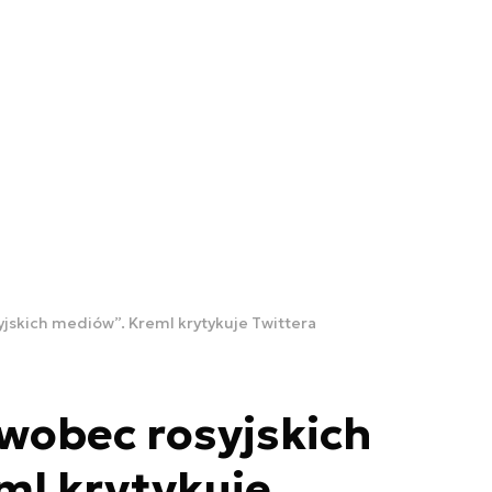
jskich mediów”. Kreml krytykuje Twittera
wobec rosyjskich
ml krytykuje