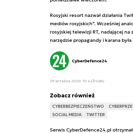
Rosyjski resort nazwał działania Twi
mediów rosyjskich
”
. Wcześniej anal
rosyjskiej telewizji RT, nadającej n
narzędzie propagandy i karana była
CyberDefence24
29 września 2020, 10:42
Źródło:
Zobacz również
CYBERBEZPIECZEŃSTWO
CYBERPRZE
SOCIAL MEDIA
TWITTER
Serwis CyberDefence24.pl otrzymał 