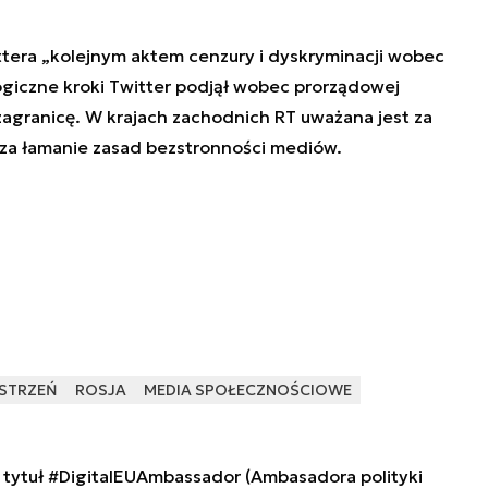
ttera
„
kolejnym aktem cenzury i dyskryminacji wobec
ogiczne kroki Twitter podjął wobec prorządowej
a zagranicę. W krajach zachodnich RT uważana jest za
 za łamanie zasad bezstronności mediów.
STRZEŃ
ROSJA
MEDIA SPOŁECZNOŚCIOWE
tytuł #DigitalEUAmbassador (Ambasadora polityki