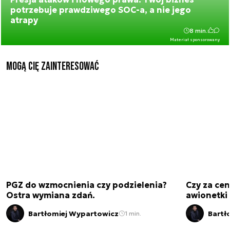
potrzebuje prawdziwego SOC-a, a nie jego
atrapy
8 min.
Materiał sponsorowany
Mogą Cię zainteresować
PGZ do wzmocnienia czy podzielenia?
Czy za cen
Ostra wymiana zdań.
awionetki 
Bartłomiej Wypartowicz
Bartł
1 min.