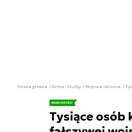
Strona główna
Armia i Służby
Wojna w Ukrainie
Tys
WIADOMOŚCI
Tysiące osób 
fałszywej wojs