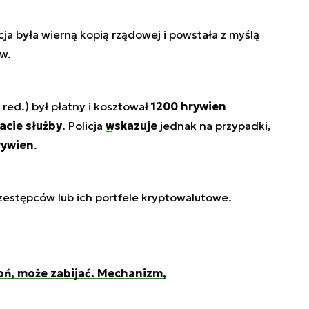
ja była wierną kopią rządowej i powstała z myślą
ów.
– red.) był płatny i kosztował
1200 hrywien
acie służby
. Policja
wskazuje
jednak na przypadki,
rywien
.
rzestępców lub ich portfele kryptowalutowe.
oń, może zabijać. Mechanizm,