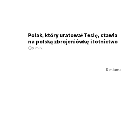
Polak, który uratował Teslę, stawia
na polską zbrojeniówkę i lotnictwo
9 min.
Reklama