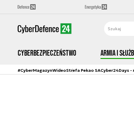
Cyberbezpieczeństwo
Armia i Służ
#CyberMagazyn
Wideo
Strefa Pekao SA
Cyber24Days - r