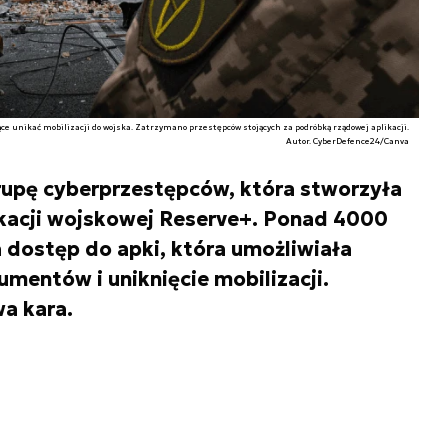
e unikać mobilizacji do wojska. Zatrzymano przestępców stojących za podróbką rządowej aplikacji.
Autor. CyberDefence24/Canva
grupę cyberprzestępców, która stworzyła
ikacji wojskowej Reserve+. Ponad 4000
 dostęp do apki, która umożliwiała
mentów i uniknięcie mobilizacji.
a kara.