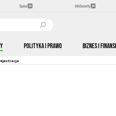
by
Polityka i prawo
Biznes i Finans
ejestracja