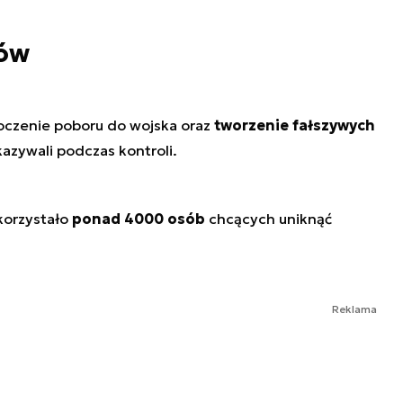
ków
oczenie poboru do wojska oraz
tworzenie fałszywych
kazywali podczas kontroli.
korzystało
ponad 4000 osób
chcących uniknąć
Reklama