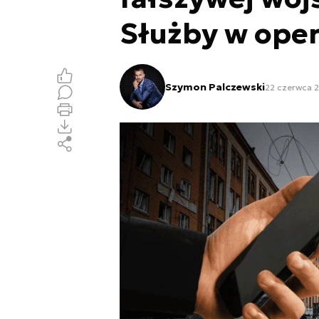
Służby w oper
Szymon Palczewski
22 czerwca 2