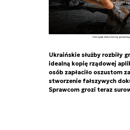
Fałszywe dokumenty pozwalając
Ukraińskie służby rozbiły 
idealną kopię rządowej apl
osób zapłaciło oszustom za
stworzenie fałszywych doku
Sprawcom grozi teraz surow