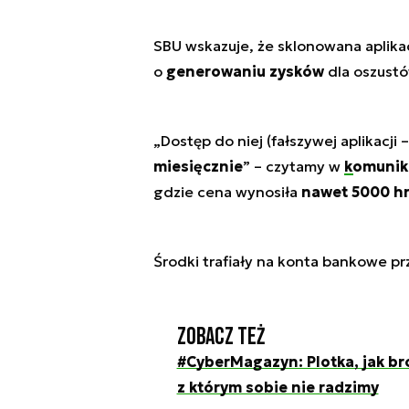
SBU wskazuje, że sklonowana aplikac
o
generowaniu zysków
dla oszust
„
Dostęp do niej (fałszywej aplikacji 
miesięcznie
” – czytamy w
komunik
gdzie cena wynosiła
nawet 5000 h
Środki trafiały na konta bankowe p
Zobacz też
#CyberMagazyn: Plotka, jak br
z którym sobie nie radzimy