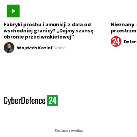
Fabryki prochu i amunicji z dala od
Nieznany 
wschodniej granicy? „Dajmy szansę
przestrze
obronie przeciwrakietowej”
Defen
Wojciech Kozioł
2 min.
Zobacz również