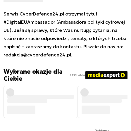
Serwis CyberDefence24.pl otrzymał tytuł
#DigitalEUAmbassador (Ambasadora polityki cyfrowej
UE). Jeśli są sprawy, które Was nurtują; pytania, na
które nie znacie odpowiedzi; tematy, o których trzeba
napisać – zapraszamy do kontaktu. Piszcie do nas na:
redakcja@cyberdefence24.pl
.
Wybrane okazje dla
REKLAMA
Ciebie
Reklama