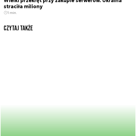
Wielki przekręt przy zakupie serwerów. Ukraina
straciła miliony
1 min.
Czytaj także