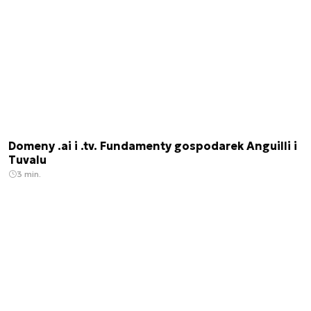
Domeny .ai i .tv. Fundamenty gospodarek Anguilli i
Tuvalu
3 min.