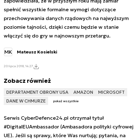
zapowiedziała, że w przyszłym roku mają zamiar
spełnić wszystkie formalne wymogi dotyczące
przechowywania danych rządowych na najwyższym
poziomie tajności, dzięki czemu będzie w stanie
włączyć się do gry w najnowszym przetargu.
MK
Mateusz Kosielski
20 lipca 2018, 14:27
Zobacz również
DEPARTAMENT OBRONY USA
AMAZON
MICROSOFT
DANE W CHMURZE
pokaż wszystkie
Serwis CyberDefence24.pl otrzymał tytuł
#DigitalEUAmbassador (Ambasadora polityki cyfrowej
UE). Jeśli są sprawy, które Was nurtują; pytania, na