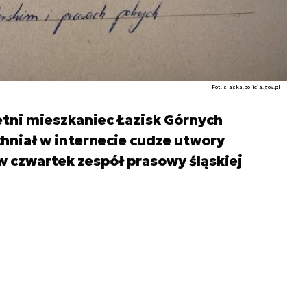
Fot. slaska.policja.gov.pl
etni mieszkaniec Łazisk Górnych
chniał w internecie cudze utwory
 czwartek zespół prasowy śląskiej