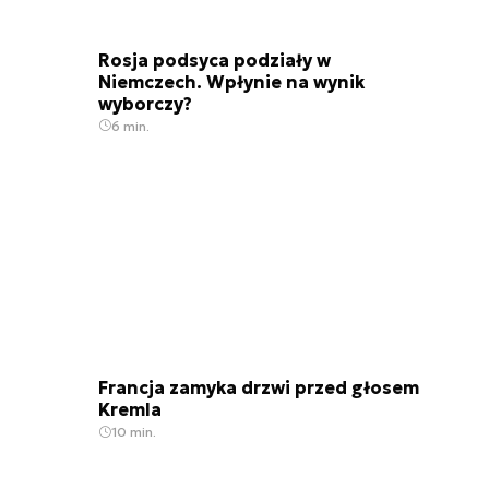
Rosja podsyca podziały w
Niemczech. Wpłynie na wynik
wyborczy?
6 min.
Francja zamyka drzwi przed głosem
Kremla
10 min.