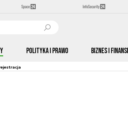
by
Polityka i prawo
Biznes i Finans
ejestracja