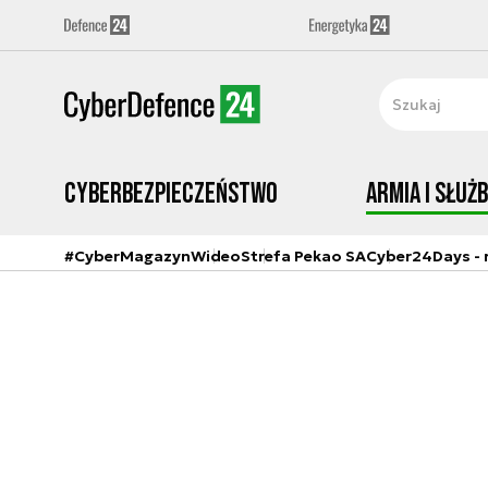
Cyberbezpieczeństwo
Armia i Służ
#CyberMagazyn
Wideo
Strefa Pekao SA
Cyber24Days - r