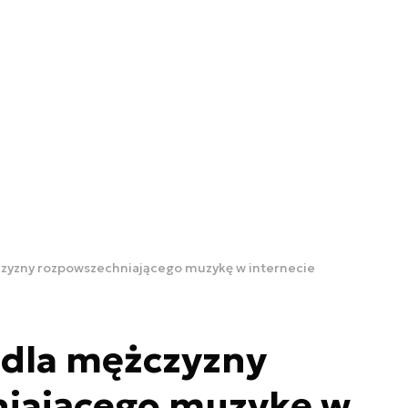
zyzny rozpowszechniającego muzykę w internecie
 dla mężczyzny
iającego muzykę w