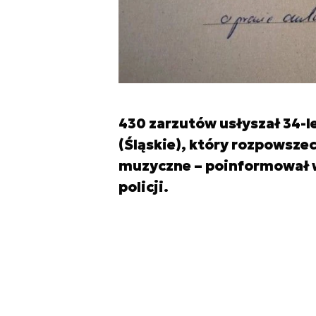
430 zarzutów usłyszał 34-l
(Śląskie), który rozpowsze
muzyczne – poinformował w
policji.