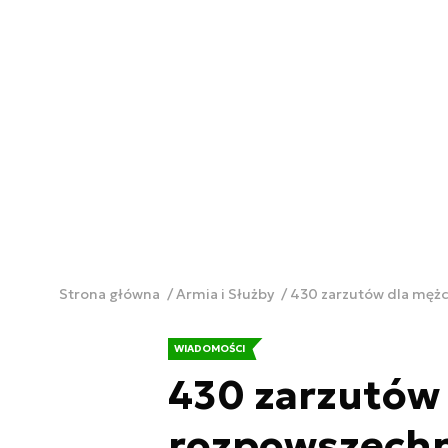
Strona główna
Armia i Służby
430 zarzutów dla mężc
WIADOMOŚCI
430 zarzutów
rozpowszechn