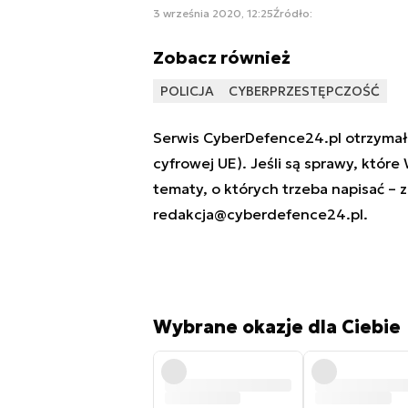
3 września 2020, 12:25
Źródło:
Zobacz również
POLICJA
CYBERPRZESTĘPCZOŚĆ
Serwis CyberDefence24.pl otrzymał 
cyfrowej UE). Jeśli są sprawy, które
tematy, o których trzeba napisać – 
redakcja@cyberdefence24.pl
.
Wybrane okazje dla Ciebie