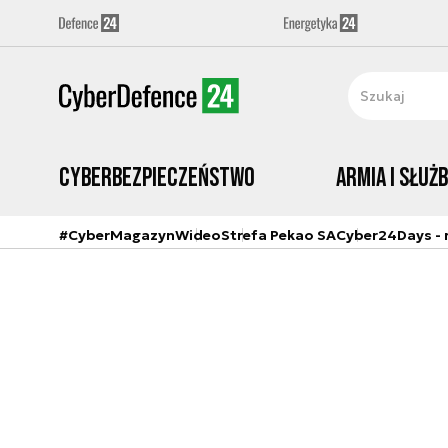
Cyberbezpieczeństwo
Armia i Służ
#CyberMagazyn
Wideo
Strefa Pekao SA
Cyber24Days - r