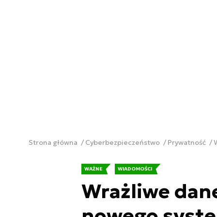
Strona główna
Cyberbezpieczeństwo
Prywatność
WAŻNE
WIADOMOŚCI
Wrażliwe dane
nowego syst