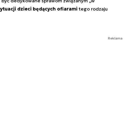
 ma być dedykowane sprawom związanym „w
tuacji dzieci będących ofiarami
tego rodzaju
Reklama