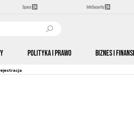
by
Polityka i prawo
Biznes i Finans
ejestracja