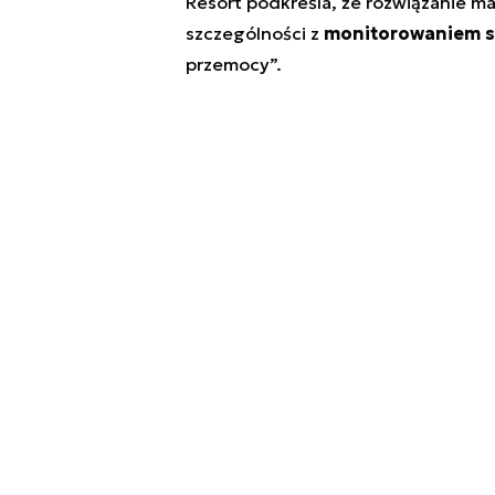
Resort podkreśla, że rozwiązanie
szczególności z
monitorowaniem sy
przemocy”.