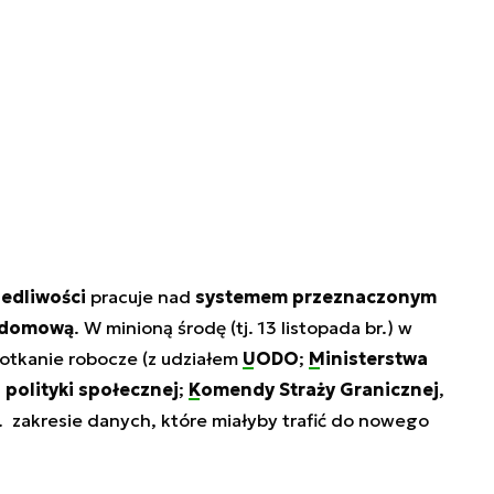
iedliwości
pracuje nad
systemem przeznaczonym
ą domową
. W minioną środę (tj. 13 listopada br.) w
potkanie robocze (z udziałem
UODO
;
Ministerstwa
i polityki społecznej
;
Komendy Straży Granicznej
,
. zakresie danych, które miałyby trafić do nowego