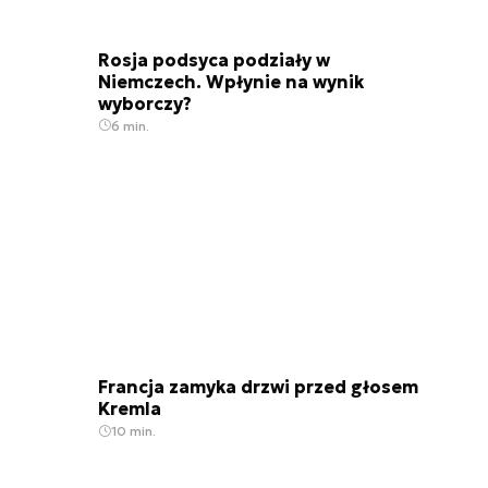
Rosja podsyca podziały w
Niemczech. Wpłynie na wynik
wyborczy?
6 min.
Francja zamyka drzwi przed głosem
Kremla
10 min.