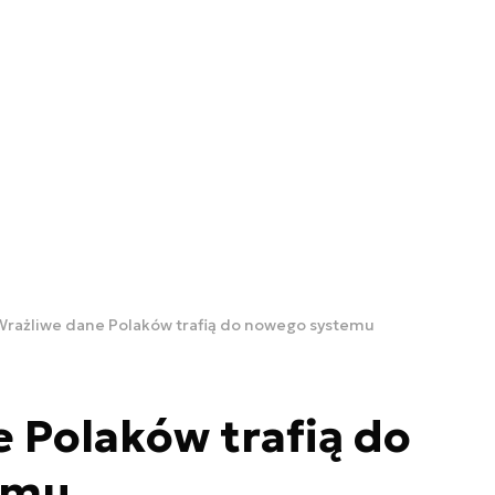
Wrażliwe dane Polaków trafią do nowego systemu
 Polaków trafią do
emu