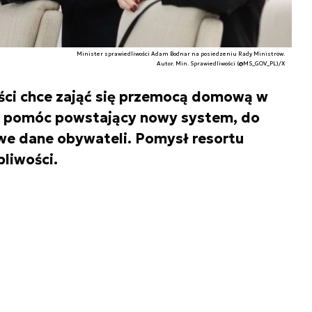
Minister sprawiedliwości Adam Bodnar na posiedzeniu Rady Ministrów.
Autor. Min. Sprawiedliwości (@MS_GOV_PL)/X
ści chce zająć się przemocą domową w
m pomóc powstający nowy system, do
iwe dane obywateli. Pomysł resortu
pliwości.